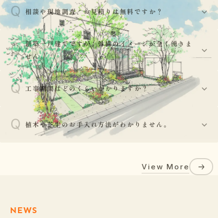
Q
相談や現地調査、お見積りは無料ですか？
はい、基本的には現地調査からお見積り、プランニング
新築一戸建てですが、外構のイメージが全く湧きま
Q
A
まで無料で承っております。お気軽にご相談ください。
せん。
Q
ご安心ください。建物の外観図や平面図をお持ちいただ
工事期間はどのくらいかかりますか？
A
ければ、外壁や玄関ドアの色調との調和を考え、お客様
の建物をより引き立てるデザインをご提案いたします。
Q
工事の規模により異なりますが、部分的な工事であれば
植木や芝生のお手入れ方法がわかりません。
数日〜1週間程度、新築の外構一式工事であれば3週間〜
A
40日程度が目安となります。天候によって工期が前後す
植栽工事後には、水やりの頻度や剪定の時期、肥料の与
る場合がございます。
View More
え方など、植物が長持ちするための正しいお手入れ方法
A
をアドバイスさせていただきます。また天候によりお客
様に対しメールで注意喚起する場合があります。
NEWS