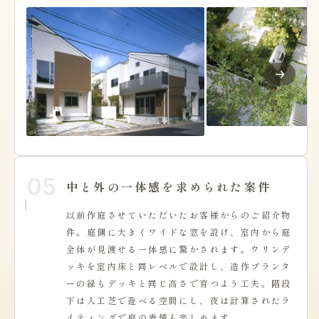
05
中と外の一体感を求められた案件
以前作庭させていただいたお客様からのご紹介物
件。庭側に大きくワイドな窓を設け、室内から庭
全体が見渡せる一体感に驚かされます。ウリンデ
ッキを室内床と同レベルで設計し、造作プランタ
ーの緑もデッキと同じ高さで育つよう工夫。階段
下は人工芝で遊べる空間にし、夜は計算されたラ
イティングで庭の表情も楽しめます。