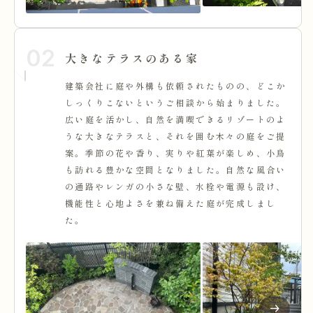
02
大きなテラスのある家
建築会社に庭や外構も依頼されたものの、どこか
しっくりこないというご相談から始まりました。
広い庭を活かし、自然を満喫できるリゾートのよ
うな大きなテラスと、それを囲む木々の庭をご提
案。季節の花や香り、実りや紅葉が楽しめ、小鳥
も訪れる豊かな空間となりました。自然な風合い
の通路やレンガの小さな壁、水栓や電源も設け、
機能性と心地よさを兼ね備えた庭が完成しまし
た。