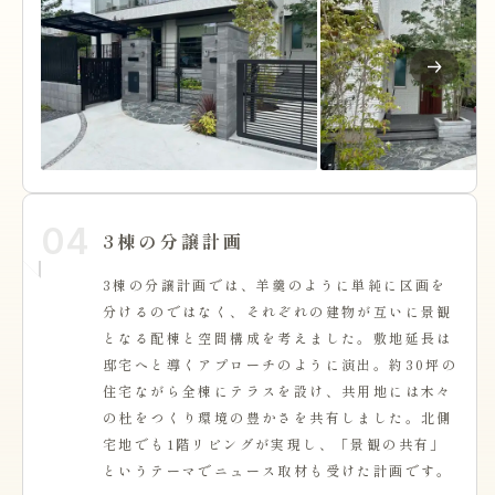
04
3棟の分譲計画
3棟の分譲計画では、羊羹のように単純に区画を
分けるのではなく、それぞれの建物が互いに景観
となる配棟と空間構成を考えました。敷地延長は
邸宅へと導くアプローチのように演出。約30坪の
住宅ながら全棟にテラスを設け、共用地には木々
の杜をつくり環境の豊かさを共有しました。北側
宅地でも1階リビングが実現し、「景観の共有」
というテーマでニュース取材も受けた計画です。