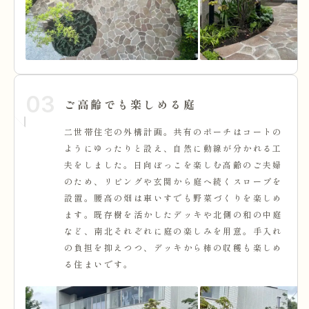
03
ご高齢でも楽しめる庭
二世帯住宅の外構計画。共有のポーチはコートの
ようにゆったりと設え、自然に動線が分かれる工
夫をしました。日向ぼっこを楽しむ高齢のご夫婦
のため、リビングや玄関から庭へ続くスロープを
設置。腰高の畑は車いすでも野菜づくりを楽しめ
ます。既存樹を活かしたデッキや北側の和の中庭
など、南北それぞれに庭の楽しみを用意。手入れ
の負担を抑えつつ、デッキから柿の収穫も楽しめ
る住まいです。