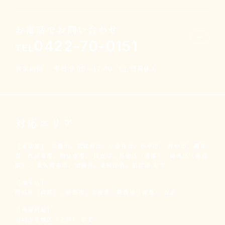
お電話でお問い合わせ
0422-70-0151
TEL
営業時間： 平日 9:00～17:00 （土日祝休）
対応エリア
【東京都】
三鷹市、武蔵野市、小金井市、小平市、
府中市、調布
市、西東京市、国分寺市、
国立市、杉並区（西部）、練馬区（南西
部）、
東久留米市、清瀬市、東村山市、狛江市 など
【埼玉県】
所沢市（南部）、新座市、和光市、
朝霞市（南端） など
【神奈川県】
川崎市多摩区（北部） など