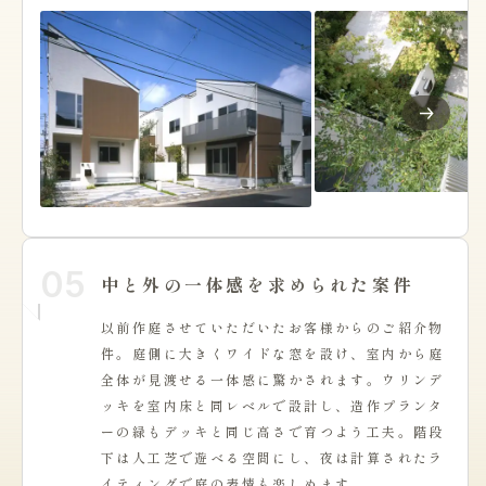
05
中と外の一体感を求められた案件
以前作庭させていただいたお客様からのご紹介物
件。庭側に大きくワイドな窓を設け、室内から庭
全体が見渡せる一体感に驚かされます。ウリンデ
ッキを室内床と同レベルで設計し、造作プランタ
ーの緑もデッキと同じ高さで育つよう工夫。階段
下は人工芝で遊べる空間にし、夜は計算されたラ
イティングで庭の表情も楽しめます。