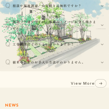
Q
相談や現地調査、お見積りは無料ですか？
はい、基本的には現地調査からお見積り、プランニング
新築一戸建てですが、外構のイメージが全く湧きま
Q
A
まで無料で承っております。お気軽にご相談ください。
せん。
Q
ご安心ください。建物の外観図や平面図をお持ちいただ
工事期間はどのくらいかかりますか？
A
ければ、外壁や玄関ドアの色調との調和を考え、お客様
の建物をより引き立てるデザインをご提案いたします。
Q
工事の規模により異なりますが、部分的な工事であれば
植木や芝生のお手入れ方法がわかりません。
数日〜1週間程度、新築の外構一式工事であれば3週間〜
A
40日程度が目安となります。天候によって工期が前後す
植栽工事後には、水やりの頻度や剪定の時期、肥料の与
る場合がございます。
View More
え方など、植物が長持ちするための正しいお手入れ方法
A
をアドバイスさせていただきます。また天候によりお客
様に対しメールで注意喚起する場合があります。
NEWS