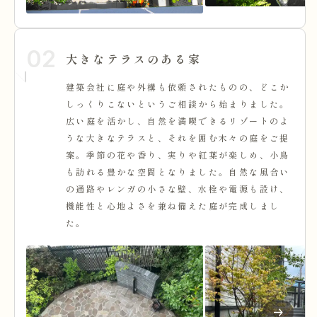
02
大きなテラスのある家
建築会社に庭や外構も依頼されたものの、どこか
しっくりこないというご相談から始まりました。
広い庭を活かし、自然を満喫できるリゾートのよ
うな大きなテラスと、それを囲む木々の庭をご提
案。季節の花や香り、実りや紅葉が楽しめ、小鳥
も訪れる豊かな空間となりました。自然な風合い
の通路やレンガの小さな壁、水栓や電源も設け、
機能性と心地よさを兼ね備えた庭が完成しまし
た。