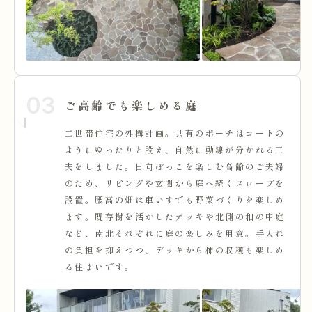
03
ご高齢でも楽しめる庭
二世帯住宅の外構計画。共有のポーチはコートの
ようにゆったりと設え、自然に動線が分かれる工
夫をしました。日向ぼっこを楽しむ高齢のご夫婦
のため、リビングや玄関から庭へ続くスロープを
設置。腰高の畑は車いすでも野菜づくりを楽しめ
ます。既存樹を活かしたデッキや北側の和の中庭
など、南北それぞれに庭の楽しみを用意。手入れ
の負担を抑えつつ、デッキから柿の収穫も楽しめ
る住まいです。