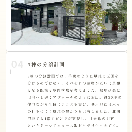
04
3棟の分譲計画
3棟の分譲計画では、羊羹のように単純に区画を
分けるのではなく、それぞれの建物が互いに景観
となる配棟と空間構成を考えました。敷地延長は
邸宅へと導くアプローチのように演出。約30坪の
住宅ながら全棟にテラスを設け、共用地には木々
の杜をつくり環境の豊かさを共有しました。北側
宅地でも1階リビングが実現し、「景観の共有」
というテーマでニュース取材も受けた計画です。