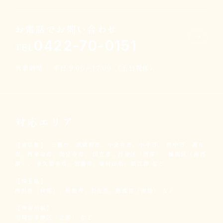
お電話でお問い合わせ
0422-70-0151
TEL
営業時間： 平日 9:00～17:00 （土日祝休）
対応エリア
【東京都】
三鷹市、武蔵野市、小金井市、小平市、
府中市、調布
市、西東京市、国分寺市、
国立市、杉並区（西部）、練馬区（南西
部）、
東久留米市、清瀬市、東村山市、狛江市 など
【埼玉県】
所沢市（南部）、新座市、和光市、
朝霞市（南端） など
【神奈川県】
川崎市多摩区（北部） など