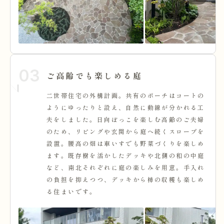
03
ご高齢でも楽しめる庭
二世帯住宅の外構計画。共有のポーチはコートの
ようにゆったりと設え、自然に動線が分かれる工
夫をしました。日向ぼっこを楽しむ高齢のご夫婦
のため、リビングや玄関から庭へ続くスロープを
設置。腰高の畑は車いすでも野菜づくりを楽しめ
ます。既存樹を活かしたデッキや北側の和の中庭
など、南北それぞれに庭の楽しみを用意。手入れ
の負担を抑えつつ、デッキから柿の収穫も楽しめ
る住まいです。