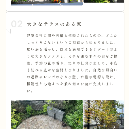
02
大きなテラスのある家
建築会社に庭や外構も依頼されたものの、どこか
しっくりこないというご相談から始まりました。
広い庭を活かし、自然を満喫できるリゾートのよ
うな大きなテラスと、それを囲む木々の庭をご提
案。季節の花や香り、実りや紅葉が楽しめ、小鳥
も訪れる豊かな空間となりました。自然な風合い
の通路やレンガの小さな壁、水栓や電源も設け、
機能性と心地よさを兼ね備えた庭が完成しまし
た。