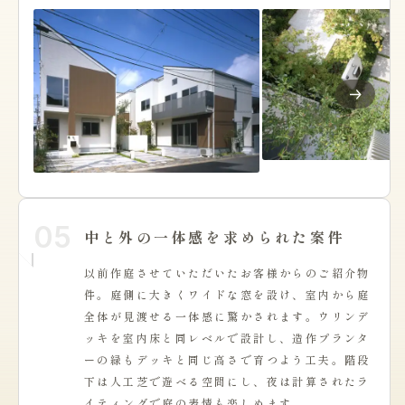
05
中と外の一体感を求められた案件
以前作庭させていただいたお客様からのご紹介物
件。庭側に大きくワイドな窓を設け、室内から庭
全体が見渡せる一体感に驚かされます。ウリンデ
ッキを室内床と同レベルで設計し、造作プランタ
ーの緑もデッキと同じ高さで育つよう工夫。階段
下は人工芝で遊べる空間にし、夜は計算されたラ
イティングで庭の表情も楽しめます。