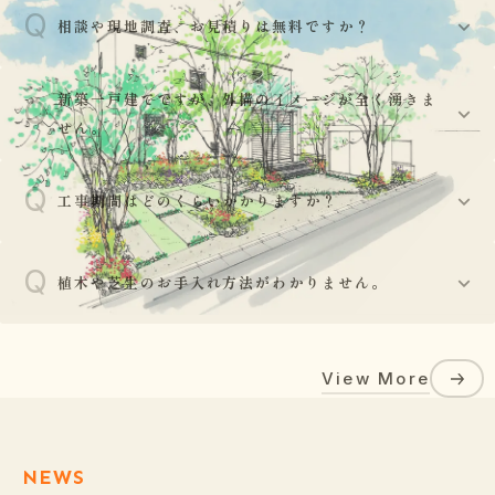
Q
相談や現地調査、お見積りは無料ですか？
はい、基本的には現地調査からお見積り、プランニング
新築一戸建てですが、外構のイメージが全く湧きま
Q
A
まで無料で承っております。お気軽にご相談ください。
せん。
Q
ご安心ください。建物の外観図や平面図をお持ちいただ
工事期間はどのくらいかかりますか？
A
ければ、外壁や玄関ドアの色調との調和を考え、お客様
の建物をより引き立てるデザインをご提案いたします。
Q
工事の規模により異なりますが、部分的な工事であれば
植木や芝生のお手入れ方法がわかりません。
数日〜1週間程度、新築の外構一式工事であれば3週間〜
A
40日程度が目安となります。天候によって工期が前後す
植栽工事後には、水やりの頻度や剪定の時期、肥料の与
る場合がございます。
View More
え方など、植物が長持ちするための正しいお手入れ方法
A
をアドバイスさせていただきます。また天候によりお客
様に対しメールで注意喚起する場合があります。
NEWS