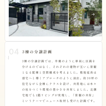
04
3棟の分譲計画
3棟の分譲計画では、羊羹のように単純に区画を
分けるのではなく、それぞれの建物が互いに景観
となる配棟と空間構成を考えました。敷地延長は
邸宅へと導くアプローチのように演出。約30坪の
住宅ながら全棟にテラスを設け、共用地には木々
の杜をつくり環境の豊かさを共有しました。北側
宅地でも1階リビングが実現し、「景観の共有」
というテーマでニュース取材も受けた計画です。