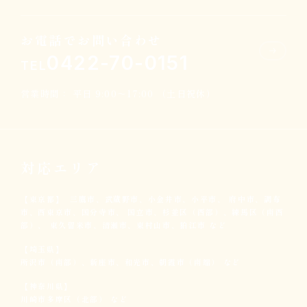
お電話でお問い合わせ
0422-70-0151
TEL
営業時間： 平日 9:00～17:00 （土日祝休）
対応エリア
【東京都】
三鷹市、武蔵野市、小金井市、小平市、
府中市、調布
市、西東京市、国分寺市、
国立市、杉並区（西部）、練馬区（南西
部）、
東久留米市、清瀬市、東村山市、狛江市 など
【埼玉県】
所沢市（南部）、新座市、和光市、
朝霞市（南端） など
【神奈川県】
川崎市多摩区（北部） など