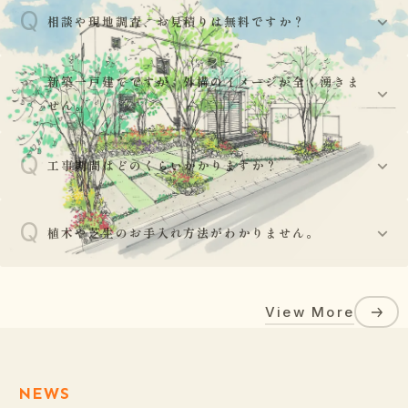
Q
相談や現地調査、お見積りは無料ですか？
はい、基本的には現地調査からお見積り、プランニング
新築一戸建てですが、外構のイメージが全く湧きま
Q
A
まで無料で承っております。お気軽にご相談ください。
せん。
Q
ご安心ください。建物の外観図や平面図をお持ちいただ
工事期間はどのくらいかかりますか？
A
ければ、外壁や玄関ドアの色調との調和を考え、お客様
の建物をより引き立てるデザインをご提案いたします。
Q
工事の規模により異なりますが、部分的な工事であれば
植木や芝生のお手入れ方法がわかりません。
数日〜1週間程度、新築の外構一式工事であれば3週間〜
A
40日程度が目安となります。天候によって工期が前後す
植栽工事後には、水やりの頻度や剪定の時期、肥料の与
る場合がございます。
View More
え方など、植物が長持ちするための正しいお手入れ方法
A
をアドバイスさせていただきます。また天候によりお客
様に対しメールで注意喚起する場合があります。
NEWS