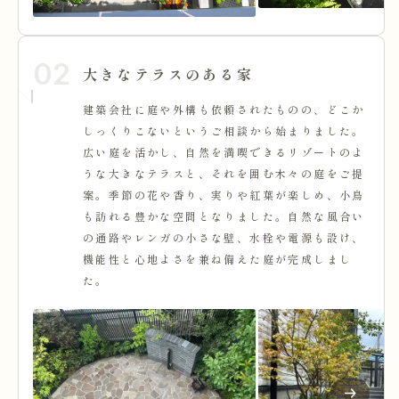
02
大きなテラスのある家
建築会社に庭や外構も依頼されたものの、どこか
しっくりこないというご相談から始まりました。
広い庭を活かし、自然を満喫できるリゾートのよ
うな大きなテラスと、それを囲む木々の庭をご提
案。季節の花や香り、実りや紅葉が楽しめ、小鳥
も訪れる豊かな空間となりました。自然な風合い
の通路やレンガの小さな壁、水栓や電源も設け、
機能性と心地よさを兼ね備えた庭が完成しまし
た。