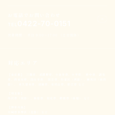
お電話でお問い合わせ
0422-70-0151
TEL
営業時間： 平日 9:00～17:00 （土日祝休）
対応エリア
【東京都】
三鷹市、武蔵野市、小金井市、小平市、
府中市、調布
市、西東京市、国分寺市、
国立市、杉並区（西部）、練馬区（南西
部）、
東久留米市、清瀬市、東村山市、狛江市 など
【埼玉県】
所沢市（南部）、新座市、和光市、
朝霞市（南端） など
【神奈川県】
川崎市多摩区（北部） など