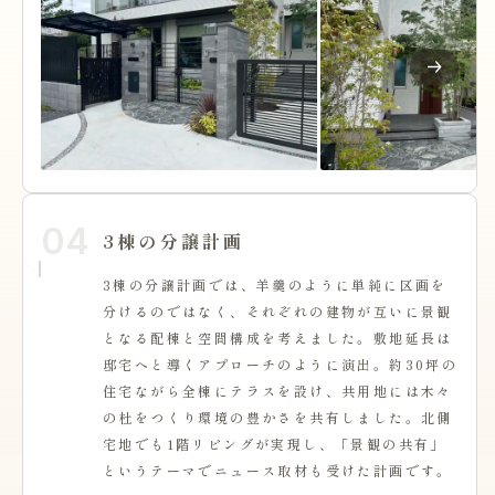
04
3棟の分譲計画
3棟の分譲計画では、羊羹のように単純に区画を
分けるのではなく、それぞれの建物が互いに景観
となる配棟と空間構成を考えました。敷地延長は
邸宅へと導くアプローチのように演出。約30坪の
住宅ながら全棟にテラスを設け、共用地には木々
の杜をつくり環境の豊かさを共有しました。北側
宅地でも1階リビングが実現し、「景観の共有」
というテーマでニュース取材も受けた計画です。