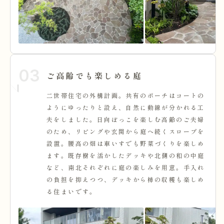
03
ご高齢でも楽しめる庭
二世帯住宅の外構計画。共有のポーチはコートの
ようにゆったりと設え、自然に動線が分かれる工
夫をしました。日向ぼっこを楽しむ高齢のご夫婦
のため、リビングや玄関から庭へ続くスロープを
設置。腰高の畑は車いすでも野菜づくりを楽しめ
ます。既存樹を活かしたデッキや北側の和の中庭
など、南北それぞれに庭の楽しみを用意。手入れ
の負担を抑えつつ、デッキから柿の収穫も楽しめ
る住まいです。