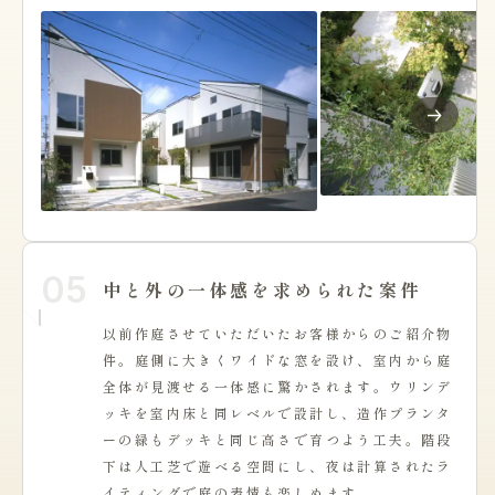
05
中と外の一体感を求められた案件
以前作庭させていただいたお客様からのご紹介物
件。庭側に大きくワイドな窓を設け、室内から庭
全体が見渡せる一体感に驚かされます。ウリンデ
ッキを室内床と同レベルで設計し、造作プランタ
ーの緑もデッキと同じ高さで育つよう工夫。階段
下は人工芝で遊べる空間にし、夜は計算されたラ
イティングで庭の表情も楽しめます。