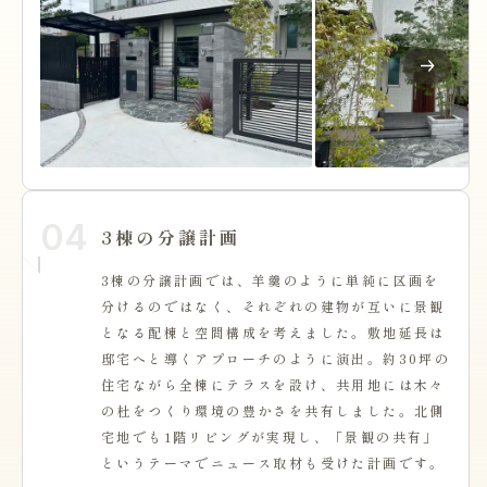
04
3棟の分譲計画
3棟の分譲計画では、羊羹のように単純に区画を
分けるのではなく、それぞれの建物が互いに景観
となる配棟と空間構成を考えました。敷地延長は
邸宅へと導くアプローチのように演出。約30坪の
住宅ながら全棟にテラスを設け、共用地には木々
の杜をつくり環境の豊かさを共有しました。北側
宅地でも1階リビングが実現し、「景観の共有」
というテーマでニュース取材も受けた計画です。