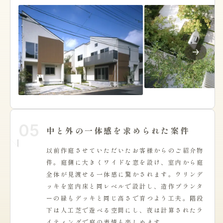
05
中と外の一体感を求められた案件
以前作庭させていただいたお客様からのご紹介物
件。庭側に大きくワイドな窓を設け、室内から庭
全体が見渡せる一体感に驚かされます。ウリンデ
ッキを室内床と同レベルで設計し、造作プランタ
ーの緑もデッキと同じ高さで育つよう工夫。階段
下は人工芝で遊べる空間にし、夜は計算されたラ
イティングで庭の表情も楽しめます。