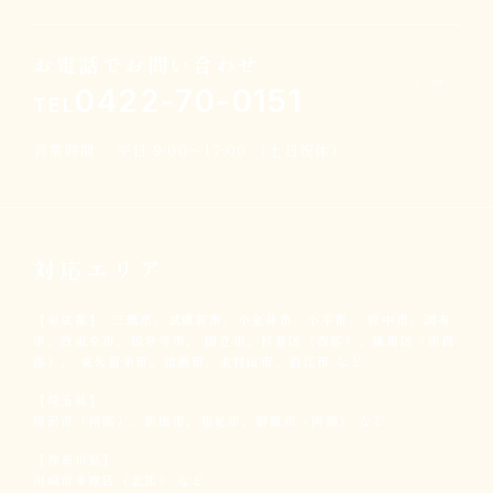
お電話でお問い合わせ
0422-70-0151
TEL
営業時間： 平日 9:00～17:00 （土日祝休）
対応エリア
【東京都】
三鷹市、武蔵野市、小金井市、小平市、
府中市、調布
市、西東京市、国分寺市、
国立市、杉並区（西部）、練馬区（南西
部）、
東久留米市、清瀬市、東村山市、狛江市 など
【埼玉県】
所沢市（南部）、新座市、和光市、
朝霞市（南端） など
【神奈川県】
川崎市多摩区（北部） など