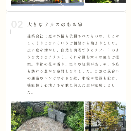
02
大きなテラスのある家
建築会社に庭や外構も依頼されたものの、どこか
しっくりこないというご相談から始まりました。
広い庭を活かし、自然を満喫できるリゾートのよ
うな大きなテラスと、それを囲む木々の庭をご提
案。季節の花や香り、実りや紅葉が楽しめ、小鳥
も訪れる豊かな空間となりました。自然な風合い
の通路やレンガの小さな壁、水栓や電源も設け、
機能性と心地よさを兼ね備えた庭が完成しまし
た。