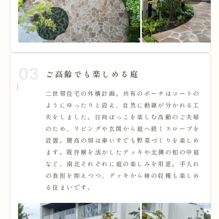
03
ご高齢でも楽しめる庭
二世帯住宅の外構計画。共有のポーチはコートの
ようにゆったりと設え、自然に動線が分かれる工
夫をしました。日向ぼっこを楽しむ高齢のご夫婦
のため、リビングや玄関から庭へ続くスロープを
設置。腰高の畑は車いすでも野菜づくりを楽しめ
ます。既存樹を活かしたデッキや北側の和の中庭
など、南北それぞれに庭の楽しみを用意。手入れ
の負担を抑えつつ、デッキから柿の収穫も楽しめ
る住まいです。