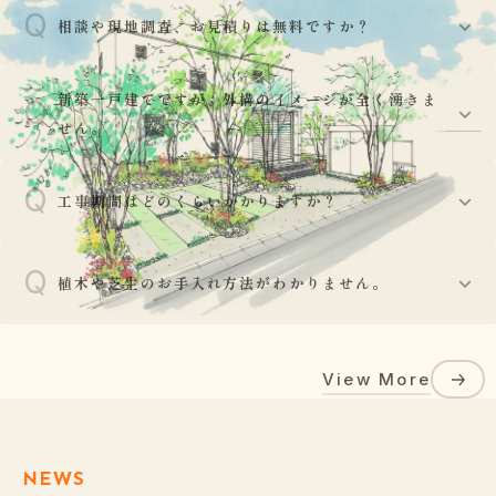
Q
相談や現地調査、お見積りは無料ですか？
はい、基本的には現地調査からお見積り、プランニング
新築一戸建てですが、外構のイメージが全く湧きま
Q
A
まで無料で承っております。お気軽にご相談ください。
せん。
Q
ご安心ください。建物の外観図や平面図をお持ちいただ
工事期間はどのくらいかかりますか？
A
ければ、外壁や玄関ドアの色調との調和を考え、お客様
の建物をより引き立てるデザインをご提案いたします。
Q
工事の規模により異なりますが、部分的な工事であれば
植木や芝生のお手入れ方法がわかりません。
数日〜1週間程度、新築の外構一式工事であれば3週間〜
A
40日程度が目安となります。天候によって工期が前後す
植栽工事後には、水やりの頻度や剪定の時期、肥料の与
る場合がございます。
View More
え方など、植物が長持ちするための正しいお手入れ方法
A
をアドバイスさせていただきます。また天候によりお客
様に対しメールで注意喚起する場合があります。
NEWS