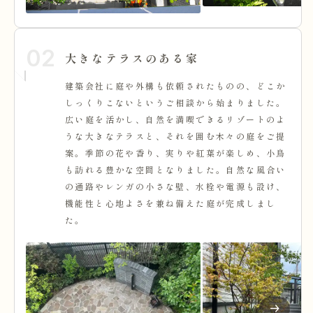
02
大きなテラスのある家
建築会社に庭や外構も依頼されたものの、どこか
しっくりこないというご相談から始まりました。
広い庭を活かし、自然を満喫できるリゾートのよ
うな大きなテラスと、それを囲む木々の庭をご提
案。季節の花や香り、実りや紅葉が楽しめ、小鳥
も訪れる豊かな空間となりました。自然な風合い
の通路やレンガの小さな壁、水栓や電源も設け、
機能性と心地よさを兼ね備えた庭が完成しまし
た。