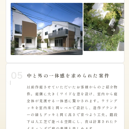
05
中と外の一体感を求められた案件
以前作庭させていただいたお客様からのご紹介物
件。庭側に大きくワイドな窓を設け、室内から庭
全体が見渡せる一体感に驚かされます。ウリンデ
ッキを室内床と同レベルで設計し、造作プランタ
ーの緑もデッキと同じ高さで育つよう工夫。階段
下は人工芝で遊べる空間にし、夜は計算されたラ
イティングで庭の表情も楽しめます。