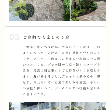
03
ご高齢でも楽しめる庭
二世帯住宅の外構計画。共有のポーチはコートの
ようにゆったりと設え、自然に動線が分かれる工
夫をしました。日向ぼっこを楽しむ高齢のご夫婦
のため、リビングや玄関から庭へ続くスロープを
設置。腰高の畑は車いすでも野菜づくりを楽しめ
ます。既存樹を活かしたデッキや北側の和の中庭
など、南北それぞれに庭の楽しみを用意。手入れ
の負担を抑えつつ、デッキから柿の収穫も楽しめ
る住まいです。