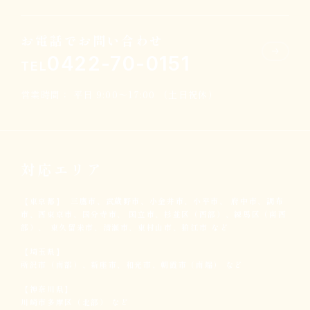
お電話でお問い合わせ
0422-70-0151
TEL
営業時間： 平日 9:00～17:00 （土日祝休）
対応エリア
【東京都】
三鷹市、武蔵野市、小金井市、小平市、
府中市、調布
市、西東京市、国分寺市、
国立市、杉並区（西部）、練馬区（南西
部）、
東久留米市、清瀬市、東村山市、狛江市 など
【埼玉県】
所沢市（南部）、新座市、和光市、
朝霞市（南端） など
【神奈川県】
川崎市多摩区（北部） など