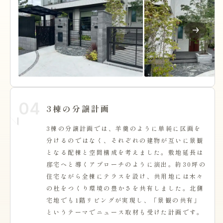
04
3棟の分譲計画
3棟の分譲計画では、羊羹のように単純に区画を
分けるのではなく、それぞれの建物が互いに景観
となる配棟と空間構成を考えました。敷地延長は
邸宅へと導くアプローチのように演出。約30坪の
住宅ながら全棟にテラスを設け、共用地には木々
の杜をつくり環境の豊かさを共有しました。北側
宅地でも1階リビングが実現し、「景観の共有」
というテーマでニュース取材も受けた計画です。