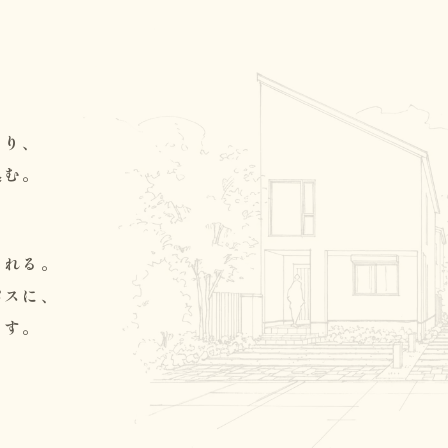
。
なり、
込む。
くれる。
パスに、
ます。