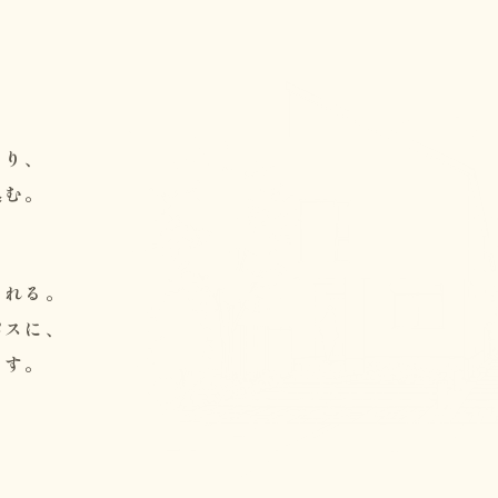
。
なり、
込む。
くれる。
パスに、
ます。